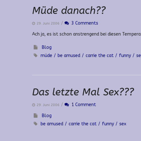
Müde danach??
/
3 Comments
29. Juni 2006
Ach ja, es ist schon anstrengend bei diesen Temper
Blog
müde
be amused
carrie the cat
funny
se
Das letzte Mal Sex???
/
1 Comment
29. Juni 2006
Blog
be amused
carrie the cat
funny
sex