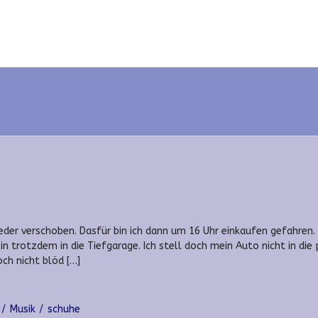
ieder verschoben. Dasfür bin ich dann um 16 Uhr einkaufen gefahren.
n trotzdem in die Tiefgarage. Ich stell doch mein Auto nicht in die 
ch nicht blöd […]
Musik
schuhe