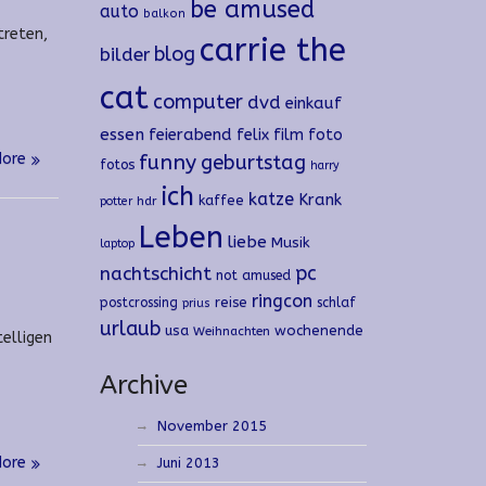
be amused
auto
balkon
treten,
carrie the
blog
bilder
cat
computer
dvd
einkauf
essen
feierabend
felix
film
foto
More
funny
geburtstag
fotos
harry
ich
katze
Krank
kaffee
hdr
potter
Leben
liebe
Musik
laptop
nachtschicht
pc
not amused
ringcon
reise
postcrossing
schlaf
prius
urlaub
usa
wochenende
Weihnachten
telligen
Archive
November 2015
More
Juni 2013