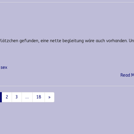
s Plätzchen gefunden, eine nette begleitung wäre auch vorhanden. U
sex
Read 
2
3
…
18