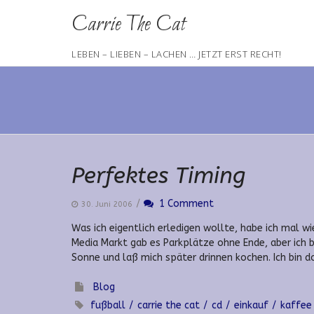
Skip
Carrie The Cat
to
content
LEBEN – LIEBEN – LACHEN … JETZT ERST RECHT!
Perfektes Timing
/
1 Comment
30. Juni 2006
Was ich eigentlich erledigen wollte, habe ich mal w
Media Markt gab es Parkplätze ohne Ende, aber ich bi
Sonne und laß mich später drinnen kochen. Ich bin do
Blog
fußball
carrie the cat
cd
einkauf
kaffee