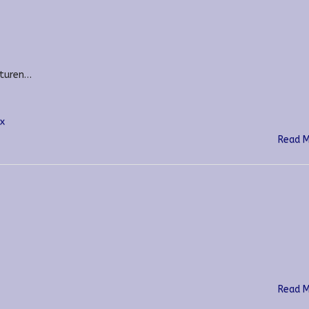
aturen…
x
Read 
Read 