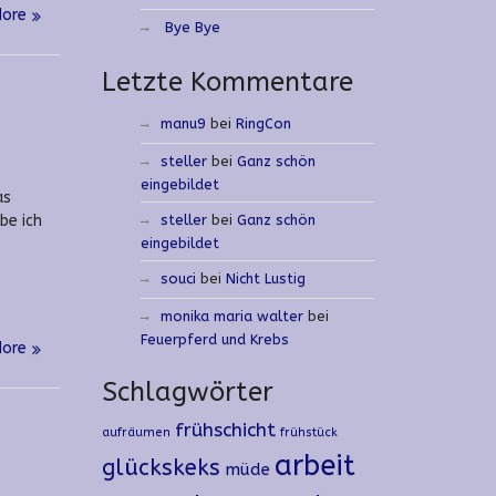
More
Bye Bye
Letzte Kommentare
manu9
bei
RingCon
steller
bei
Ganz schön
eingebildet
as
be ich
steller
bei
Ganz schön
eingebildet
souci
bei
Nicht Lustig
monika maria walter
bei
Feuerpferd und Krebs
More
Schlagwörter
frühschicht
aufräumen
frühstück
arbeit
glückskeks
müde