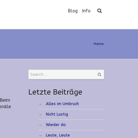
Blog
Info
Home
Search
Letzte Beiträge
 Beim
Alles im Umbruch
pralle
Nicht Lustig
Wieder da
Leute, Leute