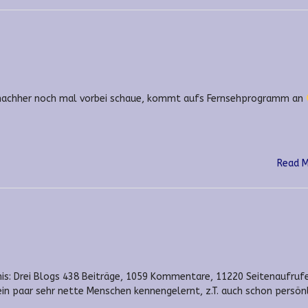
ich nachher noch mal vorbei schaue, kommt aufs Fernsehprogramm an
Read 
ebnis: Drei Blogs 438 Beiträge, 1059 Kommentare, 11220 Seitenaufruf
in paar sehr nette Menschen kennengelernt, z.T. auch schon persönl