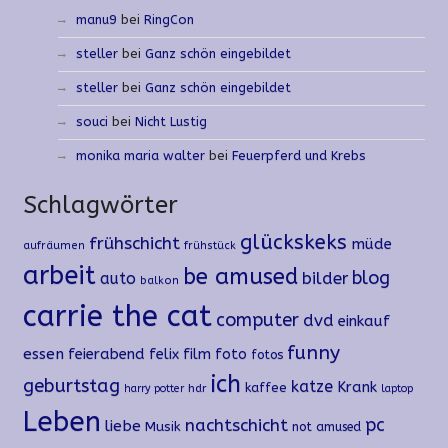
manu9
bei
RingCon
steller
bei
Ganz schön eingebildet
steller
bei
Ganz schön eingebildet
souci
bei
Nicht Lustig
monika maria walter
bei
Feuerpferd und Krebs
Schlagwörter
glückskeks
frühschicht
müde
aufräumen
frühstück
arbeit
be amused
blog
auto
bilder
balkon
carrie the cat
computer
dvd
einkauf
funny
essen
feierabend
felix
film
foto
fotos
ich
geburtstag
katze
Krank
kaffee
hdr
harry potter
laptop
Leben
nachtschicht
pc
liebe
Musik
not amused