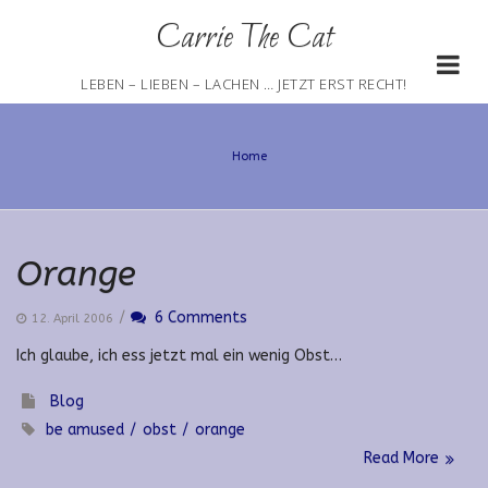
Skip
Carrie The Cat
to
content
LEBEN – LIEBEN – LACHEN … JETZT ERST RECHT!
Home
Orange
/
6 Comments
12. April 2006
Ich glaube, ich ess jetzt mal ein wenig Obst…
Blog
be amused
obst
orange
Read More